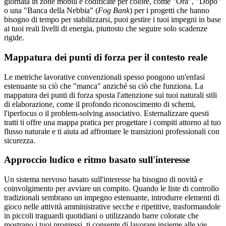
giornata in zone mobili e codificate per colore, come "Ora", "Dopo"
o una "Banca della Nebbia" (
Fog Bank
) per i progetti che hanno
bisogno di tempo per stabilizzarsi, puoi gestire i tuoi impegni in base
ai tuoi reali livelli di energia, piuttosto che seguire solo scadenze
rigide.
Mappatura dei punti di forza per il contesto reale
Le metriche lavorative convenzionali spesso pongono un'enfasi
estenuante su ciò che "manca" anziché su ciò che funziona. La
mappatura dei punti di forza sposta l'attenzione sui tuoi naturali stili
di elaborazione, come il profondo riconoscimento di schemi,
l'iperfocus o il problem-solving associativo. Esternalizzare questi
tratti ti offre una mappa pratica per progettare i compiti attorno al tuo
flusso naturale e ti aiuta ad affrontare le transizioni professionali con
sicurezza.
Approccio ludico e ritmo basato sull'interesse
Un sistema nervoso basato sull'interesse ha bisogno di novità e
coinvolgimento per avviare un compito. Quando le liste di controllo
tradizionali sembrano un impegno estenuante, introdurre elementi di
gioco nelle attività amministrative secche e ripetitive, trasformandole
in piccoli traguardi quotidiani o utilizzando barre colorate che
mostrano i tuoi progressi, ti consente di lavorare insieme alle vie