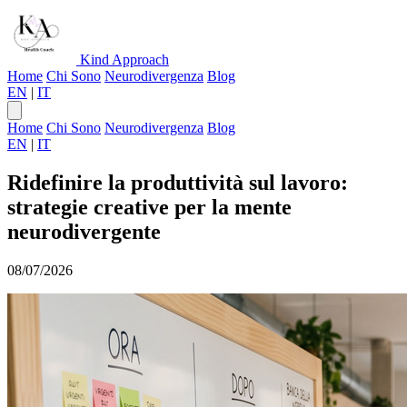
Kind Approach
Home
Chi Sono
Neurodivergenza
Blog
EN
|
IT
Home
Chi Sono
Neurodivergenza
Blog
EN
|
IT
Ridefinire la produttività sul lavoro:
strategie creative per la mente
neurodivergente
08/07/2026