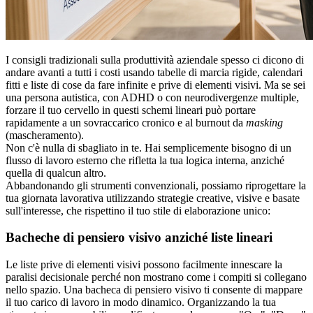
I consigli tradizionali sulla produttività aziendale spesso ci dicono di
andare avanti a tutti i costi usando tabelle di marcia rigide, calendari
fitti e liste di cose da fare infinite e prive di elementi visivi. Ma se sei
una persona autistica, con ADHD o con neurodivergenze multiple,
forzare il tuo cervello in questi schemi lineari può portare
rapidamente a un sovraccarico cronico e al burnout da
masking
(mascheramento).
Non c'è nulla di sbagliato in te. Hai semplicemente bisogno di un
flusso di lavoro esterno che rifletta la tua logica interna, anziché
quella di qualcun altro.
Abbandonando gli strumenti convenzionali, possiamo riprogettare la
tua giornata lavorativa utilizzando strategie creative, visive e basate
sull'interesse, che rispettino il tuo stile di elaborazione unico:
Bacheche di pensiero visivo anziché liste lineari
Le liste prive di elementi visivi possono facilmente innescare la
paralisi decisionale perché non mostrano come i compiti si collegano
nello spazio. Una bacheca di pensiero visivo ti consente di mappare
il tuo carico di lavoro in modo dinamico. Organizzando la tua